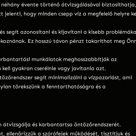
néhány évente történő átvizsgálásával biztosíthatja
jelenti, hogy minden csepp víz a megfelelő helyre ke
és segít azonosítani és kijavítani a kisebb problémáka
okoznának. Ez hosszú távon pénzt takaríthat meg Ön
arbantartási munkálatok meghosszabbítják az
ell gyakran cserélnie vagy javítania azt.
tözőrendszer segít minimalizálni a vízpazarlást, ami
ian törekszünk a fenntarthatóságra és a
n átvizsgálja és karbantartsa öntözőrendszerét.
t, ellenőrizzük a szórófejek működését, tisztítjuk és