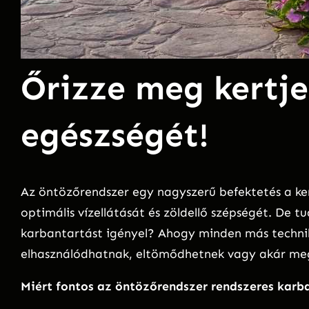
Őrizze meg kertje
egészségét!
Az öntözőrendszer egy nagyszerű befektetés a ker
optimális vízellátását és zöldellő szépségét. De 
karbantartást igényel? Ahogy minden más technik
elhasználódhatnak, eltömődhetnek vagy akár me
Miért fontos az öntözőrendszer rendszeres karb