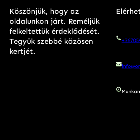
Köszönjük, hogy az
Elérhe
oldalunkon járt. Reméljük
felkeltettük érdeklődését.
Tegyük szebbé közösen
+36705
kertjét.
info@on
Munkan