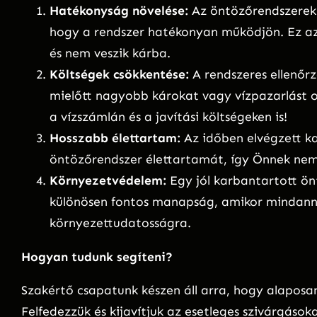
Hatékonyság növelése:
Az öntözőrendszerek 
hogy a rendszer hatékonyan működjön. Ez azt 
és nem veszik kárba.
Költségek csökkentése:
A rendszeres ellenőrz
mielőtt nagyobb károkat vagy vízpazarlást 
a vízszámlán és a javítási költségeken is!
Hosszabb élettartam:
Az időben elvégzett k
öntözőrendszer élettartamát, így Önnek nem k
Környezetvédelem:
Egy jól karbantartott ön
különösen fontos manapság, amikor mindanny
környezettudatosságra.
Hogyan tudunk segíteni?
Szakértő csapatunk készen áll arra, hogy alaposa
Felfedezzük és kijavítjuk az esetleges szivárgásoka