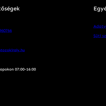
tőségek
Egy
Adatv
960766
Süti s
tozokiraly.hu
apokon 07:00-16:00