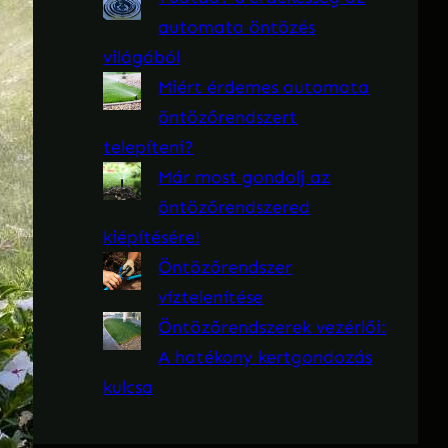
automata öntözés
világából
Miért érdemes automata
öntözőrendszert
telepíteni?
Már most gondolj az
öntözőrendszered
kiépítésére!
Öntözőrendszer
víztelenítése
Öntözőrendszerek vezérlői:
A hatékony kertgondozás
kulcsa