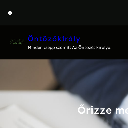
Ugrás
a
Facebook
tartalomhoz
Öntözőkirály
Minden csepp számít: Az Öntözés királya.
Őrizze me