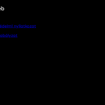
éb
édelmi nyilatkozat
zabályzat