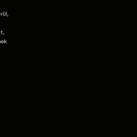
,
rül,
t,
nek