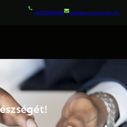
+36705960766
info@ontozokiraly.
hu
észségét!