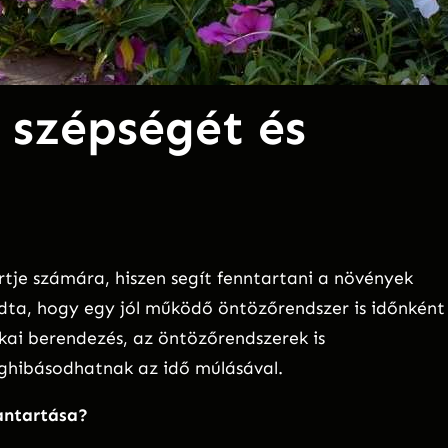
 szépségét és
tje számára, hiszen segít fenntartani a növények
tudta, hogy egy jól működő öntözőrendszer is időnként
ai berendezés, az öntözőrendszerek is
ghibásodhatnak az idő múlásával.
antartása?