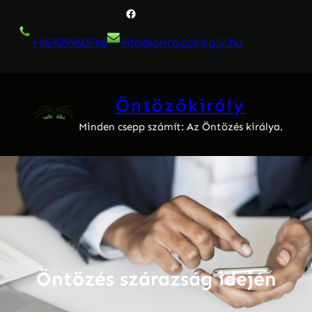
Ugrás
Facebook
a
+36705960766
info@ontozokiraly.
hu
tartalomhoz
Öntözőkirály
Minden csepp számít: Az Öntözés királya.
Öntözés szárazság idején