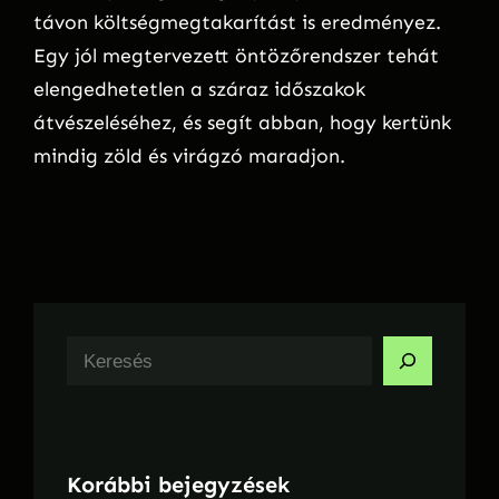
távon költségmegtakarítást is eredményez.
Egy jól megtervezett öntözőrendszer tehát
elengedhetetlen a száraz időszakok
átvészeléséhez, és segít abban, hogy kertünk
mindig zöld és virágzó maradjon.
K
e
r
e
Korábbi bejegyzések
s