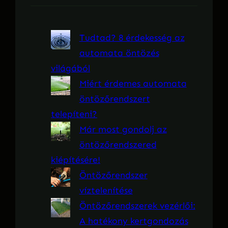
é
s
Tudtad? 8 érdekesség az
automata öntözés
világából
Miért érdemes automata
öntözőrendszert
telepíteni?
Már most gondolj az
öntözőrendszered
kiépítésére!
Öntözőrendszer
víztelenítése
Öntözőrendszerek vezérlői:
A hatékony kertgondozás