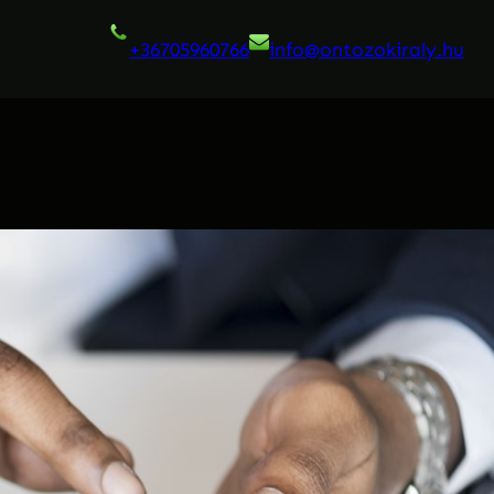
+36705960766
info@ontozokiraly.
hu