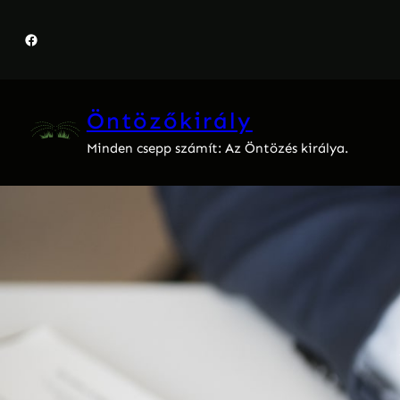
Ugrás
a
Facebook
tartalomhoz
Öntözőkirály
Minden csepp számít: Az Öntözés királya.