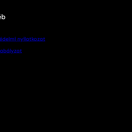
éb
édelmi nyilatkozat
zabályzat