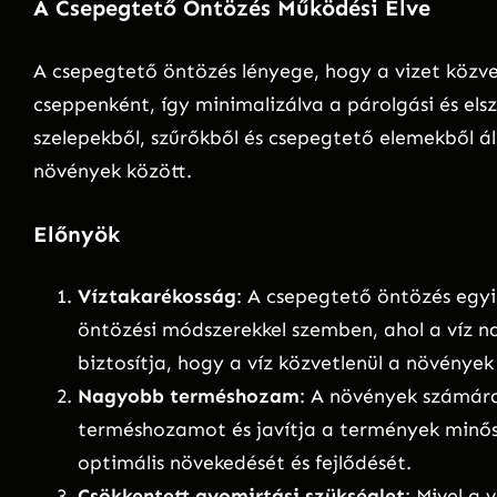
A Csepegtető Öntözés Működési Elve
A csepegtető öntözés lényege, hogy a vizet közve
cseppenként, így minimalizálva a párolgási és els
szelepekből, szűrőkből és csepegtető elemekből áll
növények között.
Előnyök
Víztakarékosság
: A csepegtető öntözés egy
öntözési módszerekkel szemben, ahol a víz na
biztosítja, hogy a víz közvetlenül a növények
Nagyobb terméshozam
: A növények számára 
terméshozamot és javítja a termények minős
optimális növekedését és fejlődését.
Csökkentett gyomirtási szükséglet
: Mivel a 