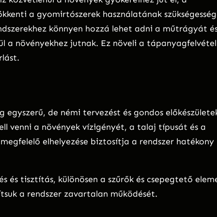
kkenti a gyomirtószerek használatának szükségesség
ndszerekhez könnyen hozzá lehet adni a műtrágyát é
 a növényekhez jutnak. Ez növeli a tápanyagfelvétel
lást.
g egyszerű, de némi tervezést és gondos előkészülete
ll venni a növények vízigényét, a talaj típusát és a
megfelelő elhelyezése biztosítja a rendszer hatékony
és és tisztítás, különösen a szűrők és csepegtető elem
sítsuk a rendszer zavartalan működését.