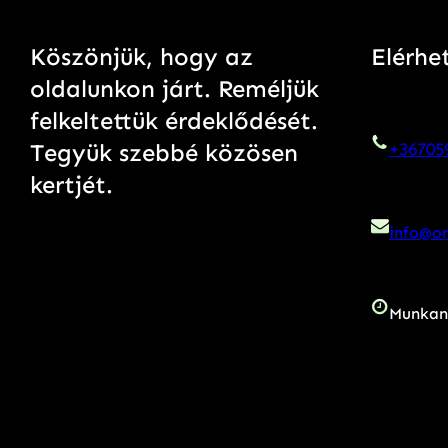
Köszönjük, hogy az
Elérhe
oldalunkon járt. Reméljük
felkeltettük érdeklődését.
Tegyük szebbé közösen
+36705
kertjét.
info@on
Munkan