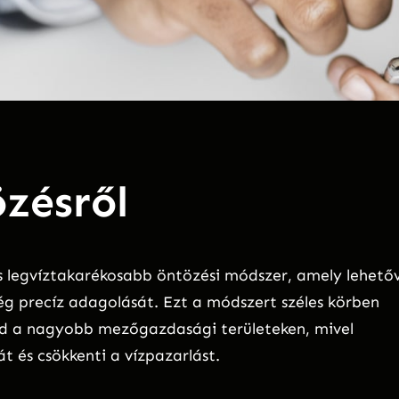
zésről
s legvíztakarékosabb öntözési módszer, amely lehető
g precíz adagolását. Ezt a módszert széles körben
nd a nagyobb mezőgazdasági területeken, mivel
t és csökkenti a vízpazarlást.