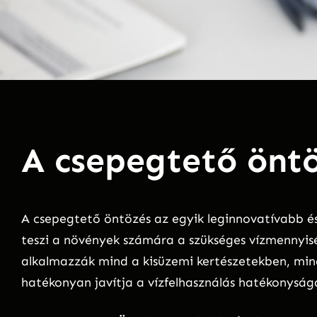
A csepegtető öntö
A csepegtető öntözés az egyik leginnovatívabb é
teszi a növények számára a szükséges vízmennyisé
alkalmazzák mind a kisüzemi kertészetekben, mi
hatékonyan javítja a vízfelhasználás hatékonyságá