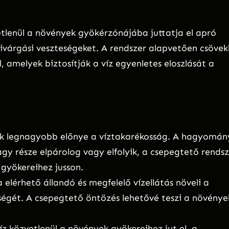
tlenül a növények gyökérzónájába juttatja el apró
zivárgási veszteségeket. A rendszer alapvetően csövek
, amelyek biztosítják a víz egyenletes eloszlását a
ik legnagyobb előnye a víztakarékosság. A hagyomán
gy része elpárolog vagy elfolyik, a csepegtető rendsz
 gyökereihez jusson.
elérhető állandó és megfelelő vízellátás növeli a
égét. A csepegtető öntözés lehetővé teszi a növénye
víz közvetlenül a növények gyökereihez jut el, a