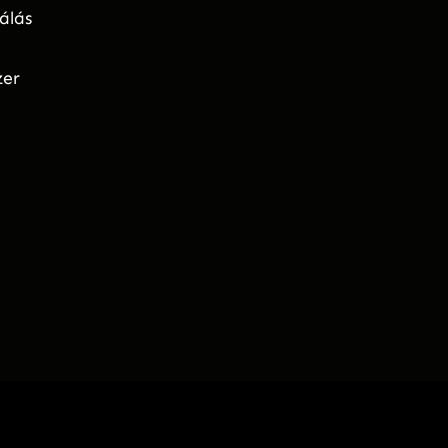
álás
zer