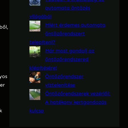
automata öntözés
világából
Miért érdemes automata
ből,
öntözőrendszert
telepíteni?
Már most gondolj az
öntözőrendszered
kiépítésére!
Öntözőrendszer
yos
víztelenítése
er
Öntözőrendszerek vezérlői:
A hatékony kertgondozás
kulcsa
k