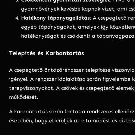
gyomnövények kevésbé kapnak vizet, ami csö
Hatékony tápanyagellátás
: A csepegtető re
egyéb tápanyagokat, amelyek így közvetlenül
hatékonyságát és csökkenti a tápanyagpazar
Telepítés és Karbantartás
A csepegtető öntözőrendszer telepítése viszonyla
igényel. A rendszer kialakítása során figyelembe ke
terepviszonyokat. A csövek és csepegtető elemek 
működését.
A karbantartás során fontos a rendszeres ellenőrz
esetében, hogy elkerüljük az eltömődést és bizto