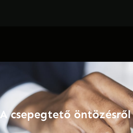
A csepegtető öntözésről