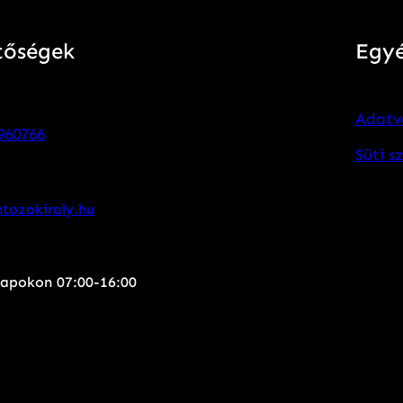
tőségek
Egy
Adatv
960766
Süti s
tozokiraly.hu
apokon 07:00-16:00