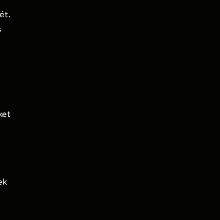
ét.
s
ket
ek