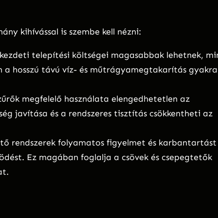
ny kihívással is szembe kell nézni:
kezdeti telepítési költségei magasabbak lehetnek, mi
a hosszú távú víz- és műtrágyamegtakarítás gyakra
szűrők megfelelő használata elengedhetetlen az
 javítása és a rendszeres tisztítás csökkentheti az
ető rendszerek folyamatos figyelmet és karbantartást
ödést. Ez magában foglalja a csövek és csepegtetők
at.