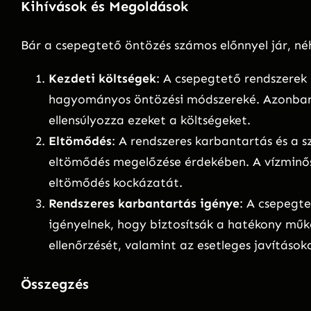
Kihívások és Megoldások
Bár a csepegtető öntözés számos előnnyel jár, néhá
Kezdeti költségek
: A csepegtető rendszerek 
hagyományos öntözési módszereké. Azonban 
ellensúlyozza ezeket a költségeket.
Eltömődés
: A rendszeres karbantartás és a 
eltömődés megelőzése érdekében. A vízminőség
eltömődés kockázatát.
Rendszeres karbantartás igénye
: A csepegt
igényelnek, hogy biztosítsák a hatékony műk
ellenőrzését, valamint az esetleges javítások
Összegzés