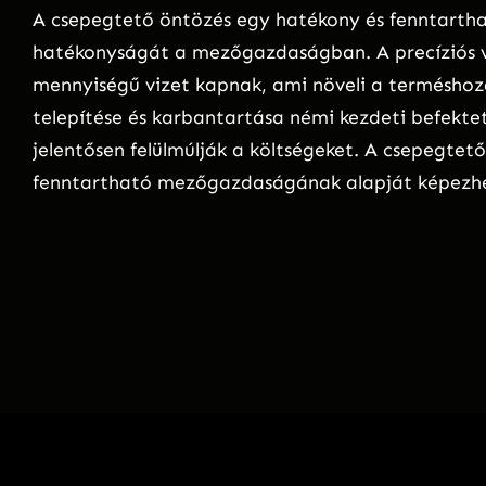
A csepegtető öntözés egy hatékony és fenntarthat
hatékonyságát a mezőgazdaságban. A precíziós v
mennyiségű vizet kapnak, ami növeli a terméshoza
telepítése és karbantartása némi kezdeti befektet
jelentősen felülmúlják a költségeket. A csepegtet
fenntartható mezőgazdaságának alapját képezhe