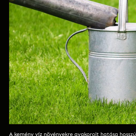
A kemény víz növényekre gyakorolt hatása hosszút