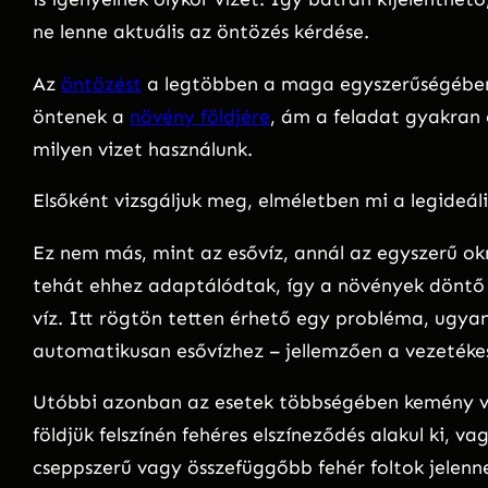
ne lenne aktuális az öntözés kérdése.
Az
öntözést
a legtöbben a maga egyszerűségében k
öntenek a
növény földjére
, ám a feladat gyakran
milyen vizet használunk.
Elsőként vizsgáljuk meg, elméletben mi a legideáli
Ez nem más, mint az esővíz, annál az egyszerű o
tehát ehhez adaptálódtak, így a növények döntő t
víz. Itt rögtön tetten érhető egy probléma, ugya
automatikusan esővízhez – jellemzően a vezetékes
Utóbbi azonban az esetek többségében kemény ví
földjük felszínén fehéres elszíneződés alakul ki, 
cseppszerű vagy összefüggőbb fehér foltok jelenn