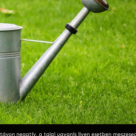
ávon negatív, a talaj ugyanis ilyen esetben meszese