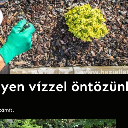
yen vízzel öntözün
zámít.