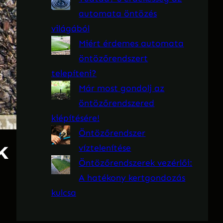
automata öntözés
világából
Miért érdemes automata
öntözőrendszert
telepíteni?
Már most gondolj az
öntözőrendszered
kiépítésére!
Öntözőrendszer
k
víztelenítése
Öntözőrendszerek vezérlői:
A hatékony kertgondozás
kulcsa