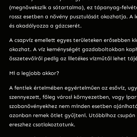
(megnövekszik a sótartalma), ez tápanyag-felvét
rossz esetben a növény pusztulását okozhatja. A l
és akadályozza a gázcserét.
A csapvíz emellett egyes területeken erősebben k
okozhat. A víz keménységét gazdaboltokban kaphat
összetevőiről pedig az illetékes vízműtől lehet táj
Mi a legjobb akkor?
A fentiek értelmében egyértelműen az esővíz, ug
szennyezett, főleg városi környezetben, vagy ipar
szobanövényekhez nem minden esetben ajánlható 
azonban remek ötlet gyűjteni. Utóbbihoz csupán 
ereszhez csatlakoztatunk.