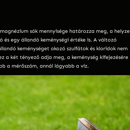
és magnézium sók mennyisége határozza meg, a helyze
ó és egy állandó keménységi értéke is. A változó
 állandó keménységet okozó szulfátok és kloridok nem
ez a két tényező adja meg, a keménység kifejezésére
abb a mérőszám, annál lágyabb a víz.