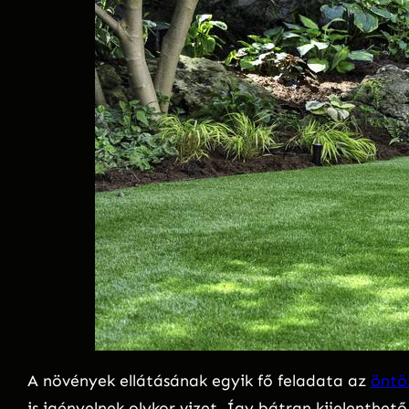
A növények ellátásának egyik fő feladata az
öntö
is igényelnek olykor vizet. Így bátran kijelenthe