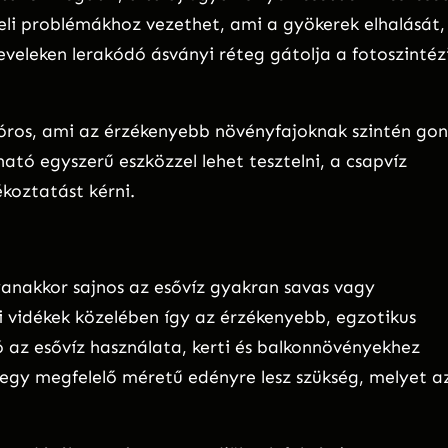
eli problémákhoz vezethet, ami a gyökerek elhalását,
eveleken lerakódó ásványi réteg gátolja a fotoszintéz
lóros, ami az érzékenyebb növényfajoknak szintén go
ó egyszerű eszközzel lehet tesztelni, a csapvíz
ékoztatást kérni.
yanakkor sajnos az esővíz gyakran savas vagy
i vidékek közelében így az érzékenyebb, egzotikus
az esővíz használata, kerti és balkonnövényekhez
egy megfelelő méretű edényre lesz szükség, melyet a