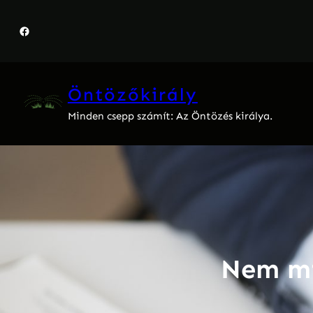
Ugrás
a
Facebook
tartalomhoz
Öntözőkirály
Minden csepp számít: Az Öntözés királya.
Nem mi