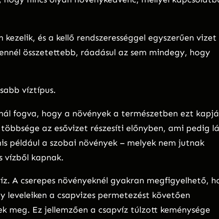
ezelik, és a kellő rendszerességgel egyszerűen vizet
 ennél összetettebb, ráadásul az sem mindegy, hogy
sabb víztípus.
knál fogva, hogy a növények a természetben ezt kapjá
öbbsége az esővizet részesíti előnyben, ami pedig l
nis például a szobai növények – melyek nem jutnak
 vízből kapnak.
z. A cserepes növényeknél gyakran megfigyelhető, h
vagy leveleiken a csapvizes permetezést követően
ek meg. Ez jellemzően a csapvíz túlzott keménysége