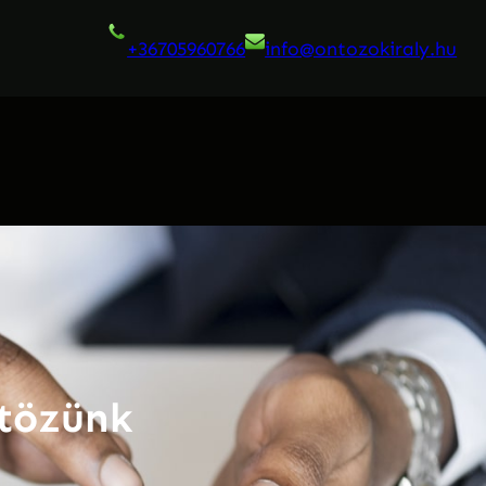
+36705960766
info@ontozokiraly.
hu
ntözünk