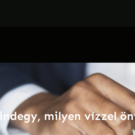
ndegy, milyen vízzel ö