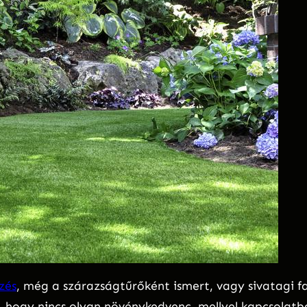
zés
, még a szárazságtűrőként ismert, vagy sivatagi f
tő, hogy nincs olyan növénykedvenc, mellyel kapcsolat