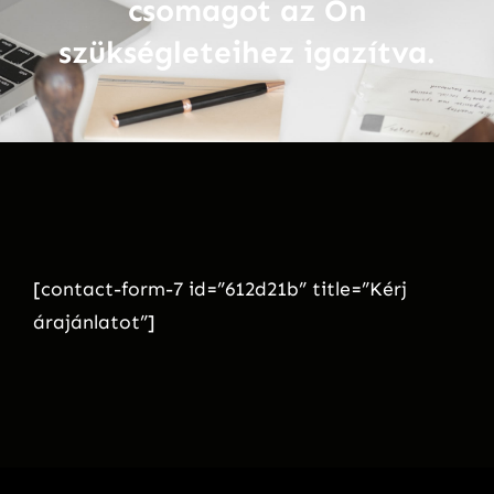
csomagot az Ön
szükségleteihez igazítva.
[contact-form-7 id=”612d21b” title=”Kérj
árajánlatot”]